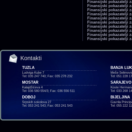
Finansijski pokazatelji 
Finansijski pokazatelji 
Finansijski pokazatelji 
Finansijski pokazatelji 
Finansijski pokazatelji 
Finansijski pokazatelji 
Finansijski pokazatelji 
Finansijski pokazatelji 
Finansijski pokazatelji 
Finansijski pokazatelji 
Kontakti
TUZLA
BANJA LU
Ludviga Kube 7
Meše Selimovi
Tel: 035 247 740; Fax: 035 278 232
Tel: 051 228 1
MOSTAR
SARAJEVO
Kalajdžićeva 4
Koste Hermana
Tel: 036 580 554/3; Fax: 036 556 511
Tel: 033 268 1
DOBOJ
BIJELJINA
Srpskih sokolova 27
Gavrila Princi
Tel: 053 241 543; Fax: 053 241 543
Tel: 055 222 1