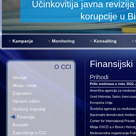
enje
Kampanje
Monitoring
Konsalting
Finansijski
O CCI
Prihodi
Istorijat
Priliv sredstava u toku 2022.
Misija i vizija
Američka agencija za međunar
Zaposleni
Ured Helvetas Swiss Intercoop
Upravni odbor
Evropska Unija
Godisnji izvjestaji
Švedska agencija za međunaro
Nacionalni demokratski institut
Finansije
Center for International Private
Kontakti
Misija OSCE-a u Bosni i Herceg
Zaposlenje u CCI
Međunarodna organizacija Fran