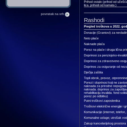
Prihod ostalo (prihod od učešća 
lica. prihodi od kamata )
povratak na vrh
Rashodi
Pregled troškova u 2022. god
Donacije (Grantovi) za nevladin
Neto plaće
Naknade plaća
Porez na plaće i druga lična pr
Doprinosi za penziojsko-invali
Doprinosi za zdravstveno osig
Doprinos za osiguranje od nez
Dječija zaštita
Topli obrok, prevoz, otpremnin
Porezi i doprinosi koji ne zavis
naknada za prirodne nepogode 
naknada. doprinos za zapošljav
rehabilitaciju invalida. fond soli
porez po odbitku)
Putni troškovi zaposlenika
Troškovi električne energije i gr
Komunikacije (internet, telefon,
Komunalne usluge; utrošak vo
Zakup kancelarijskog prostora