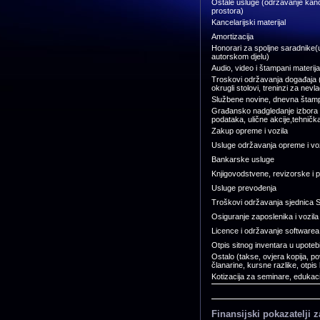
Ostale usluge (održavanje kanc
prostora)
Kancelarijski materijal
Amortizacija
Honorari za spoljne saradnike(u
autorskom djelu)
Audio, video i štampani materija
Troskovi održavanja događaja (
okrugli stolovi, treninzi za nevl
Službene novine, dnevna štamp
Građansko nadgledanje izbora (
podataka, ulične akcije,tehničk
Zakup opreme i vozila
Usluge održavanja opreme i voz
Bankarske usluge
Knjigovodstvene, revizorske i 
Usluge prevođenja
Troškovi održavanja sjednica 
Osiguranje zaposlenika i vozila
Licence i održavanje softwarea
Otpis sitnog inventara u upoteb
Ostalo (takse, ovjera kopija, p
članarine, kursne razlike, otpis
Kotizacija za seminare, edukaci
Finansijski pokazatelji 