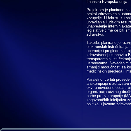
finansira Evropska unija.
Projektom je planirano za
praksi zdravstvenih ustan
korupcije. U fokusu su obl
upravljanja ljudskim resurs
unapređenje internih akat
legislative čime će biti 
zdravstva.
Takođe, planirano je razvi
elektronskih listi čekanja
operacije i preglede za ko
zdravstvenoj ustanovi u Bi
trensparentnih listi čekan
ustanovama. Navedenim će 
smanjiti mogućnosti za ko
medicinskih pregleda i int
Paralelno, će biti provede
antikorupcije u zdravstvu 
okviru nevedene oblasti bi
organizacija civilnog društ
borbe protiv korupcije (M
zagovaračkih inicijativa z
politika u javnom zdravstv