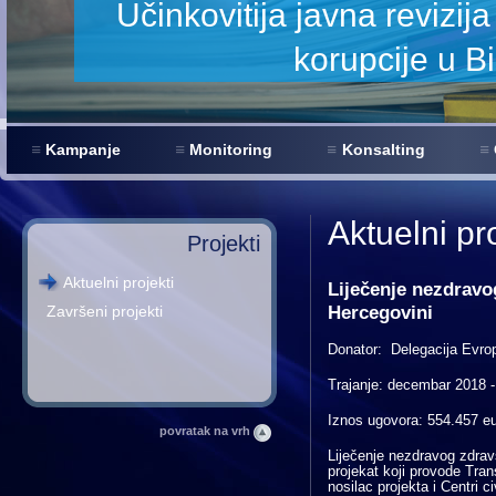
jenje
Kampanje
Monitoring
Konsalting
Aktuelni pro
Projekti
Aktuelni projekti
Liječenje nezdravo
Hercegovini
Završeni projekti
Donator: Delegacija Evrop
Trajanje: decembar 2018 
Iznos ugovora: 554.457 e
povratak na vrh
Liječenje nezdravog zdrav
projekat koji provode Tran
nosilac projekta i Centri ci