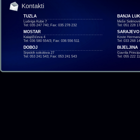
Kontakti
TUZLA
BANJA LU
Ludviga Kube 7
Meše Selimovi
Tel: 035 247 740; Fax: 035 278 232
Tel: 051 228 1
MOSTAR
SARAJEVO
Kalajdžićeva 4
Koste Hermana
Tel: 036 580 554/3; Fax: 036 556 511
Tel: 033 268 1
DOBOJ
BIJELJINA
Srpskih sokolova 27
Gavrila Princi
Tel: 053 241 543; Fax: 053 241 543
Tel: 055 222 1