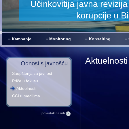
za smanjenje
Kampanje
Monitoring
Konsalting
Aktuelnosti
Odnosi s javnošću
Saopštenja za javnost
Priče u fokusu
Aktuelnosti
CCI u medijima
povratak na vrh