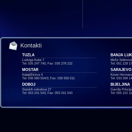
Kontakti
TUZLA
BANJA LU
Ludviga Kube 7
Meše Selimovi
Tel: 035 247 740; Fax: 035 278 232
Tel: 051 228 1
MOSTAR
SARAJEVO
Kalajdžićeva 4
Koste Hermana
Tel: 036 580 554/3; Fax: 036 556 511
Tel: 033 268 1
DOBOJ
BIJELJINA
Srpskih sokolova 27
Gavrila Princi
Tel: 053 241 543; Fax: 053 241 543
Tel: 055 222 1