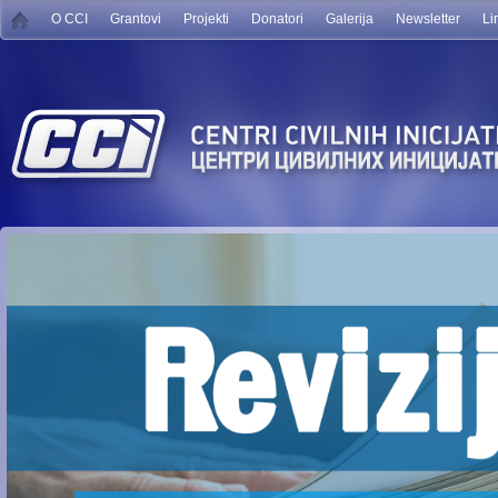
O CCI
Grantovi
Projekti
Donatori
Galerija
Newsletter
Li