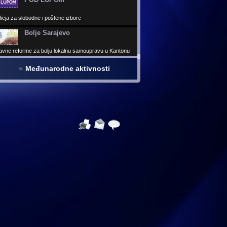
icja za slobodne i poštene izbore
Bolje Sarajevo
avne reforme za bolju lokalnu samoupravu u Kantonu
ajevo
Međunarodne aktivnosti
Virtuelni parlament
 virtuelnih kancelarija izabranih predstavnika - Najveća
elna građevnia u BiH