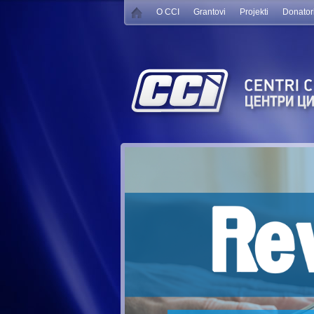
O CCI
Grantovi
Projekti
Donator