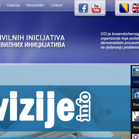
i
Galerija
Newsletter
Linkovi
Učin
Res
Ana