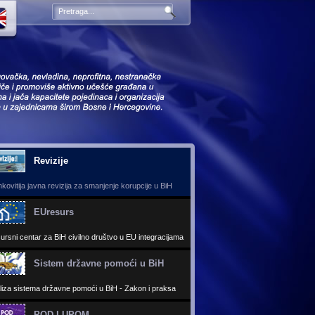
Revizije
kovitija javna revizija za smanjenje korupcije u BiH
EUresurs
ursni centar za BiH civilno društvo u EU integracijama
Sistem državne pomoći u BiH
liza sistema državne pomoći u BiH - Zakon i praksa
POD LUPOM