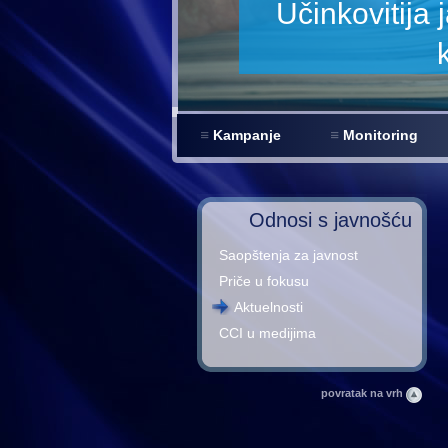
na revizija za smanjenje
pcije u BiH
Kampanje
Monitoring
Odnosi s javnošću
Saopštenja za javnost
Priče u fokusu
Aktuelnosti
CCI u medijima
povratak na vrh