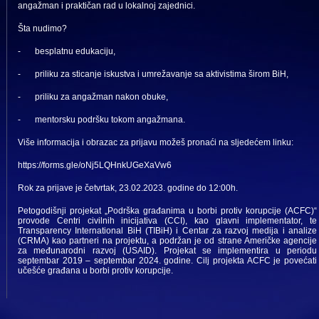
angažman i praktičan rad u lokalnoj zajednici.
Šta nudimo?
-
besplatnu edukaciju,
-
priliku za sticanje iskustva i umrežavanje sa aktivistima širom BiH,
-
priliku za angažman nakon obuke,
-
mentorsku podršku tokom angažmana.
Više informacija i obrazac za prijavu možeš pronaći na sljedećem linku:
https://forms.gle/oNj5LQHnkUGeXaVw6
Rok za prijave je četvrtak, 23.02.2023. godine do 12:00h.
Petogodišnji projekat „Podrška građanima u borbi protiv korupcije (ACFC)“
provode Centri civilnih inicijativa (CCI), kao glavni implementator, te
Transparency International BiH (TIBiH) i Centar za razvoj medija i analize
(CRMA) kao partneri na projektu, a podržan je od strane Američke agencije
za međunarodni razvoj (USAID). Projekat se implementira u periodu
septembar 2019 – septembar 2024. godine. Cilj projekta ACFC je povećati
učešće građana u borbi protiv korupcije.