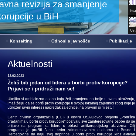
Koal
Ust
Sar
Konsalting
Odnosi s javnošću
Publikacije
680+
virt
Aktuelnosti
13.02.2023
Želiš biti jedan od lidera u borbi protiv korupcije?
Prijavi se i pridruži nam se!
Ukoliko si ambiciozna osoba koja želi promjenu na bolje u svom okruženju,
imaš želju da se boriš protiv korupcije u svojoj lokalnoj zajednici zbog koje je
ugrožen javni interes i napredak zajednice, na pravom si mjestu!
Centri civilnih organizacija (CCI) u okviru USAIDovog projekta „Podrška
građanima u borbi protiv korupcije“ pozivaju sve zainteresovane osobe da se
prijave na program za lidere u oblasti antikorupcijskog aktivizma. Cilj
programa je pružiti šansu svim zainteresovanim osobama iz Bosne i
Hercegovine da daju svoj doprinos u borbi protiv korupcije kroz aktivan