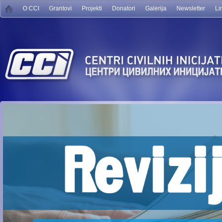
O CCI
Grantovi
Projekti
Donatori
Galerija
Newsletter
Li