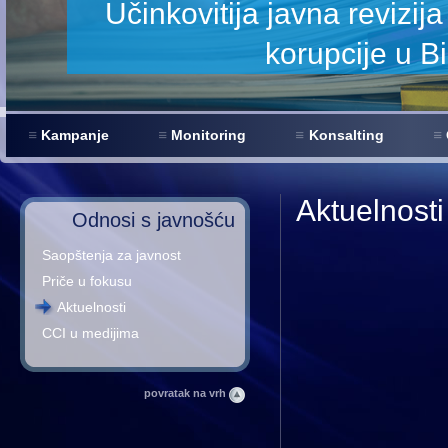
e
Kampanje
Monitoring
Konsalting
Aktuelnosti
Odnosi s javnošću
Saopštenja za javnost
Priče u fokusu
Aktuelnosti
CCI u medijima
povratak na vrh