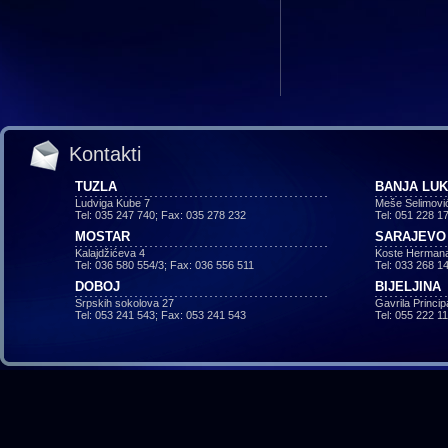
Kontakti
TUZLA
BANJA LU
Ludviga Kube 7
Meše Selimovi
Tel: 035 247 740; Fax: 035 278 232
Tel: 051 228 1
MOSTAR
SARAJEVO
Kalajdžićeva 4
Koste Hermana
Tel: 036 580 554/3; Fax: 036 556 511
Tel: 033 268 1
DOBOJ
BIJELJINA
Srpskih sokolova 27
Gavrila Princi
Tel: 053 241 543; Fax: 053 241 543
Tel: 055 222 1