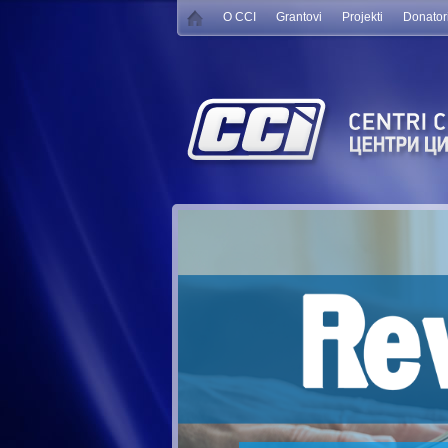
O CCI
Grantovi
Projekti
Donator