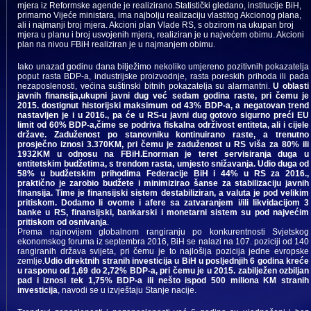
mjera iz Reformske agende je realizirano.Statistički gledano, institucije BiH,
primarno Vijeće ministara, ima najbolju realizaciju vlastitog Akcionog plana,
ali i najmanji broj mjera. Akcioni plan Vlade RS, s obzirom na ukupan broj
mjera u planu i broj usvojenih mjera, realiziran je u najvećem obimu. Akcioni
plan na nivou FBiH realiziran je u najmanjem obimu.
Iako unazad godinu dana bilježimo nekoliko umjereno pozitivnih pokazatelja
poput rasta BDP-a, industrijske proizvodnje, rasta poreskih prihoda ili pada
nezaposlenosti, većina suštinski bitnih pokazatelja su alarmantni.
U oblasti
javnih finansija,ukupni javni dug već sedam godina raste, pri čemu je
2015. dostignut historijski maksimum od 43% BDP-a, a negatovan trend
nastavljen je i u 2016., pa će u RS-u javni dug gotovo sigurno preći EU
limit od 60% BDP-a,čime se podriva fiskalna održivost entiteta, ali i cijele
države. Zaduženost po stanovniku kontinuirano raste, a trenutno
prosječno iznosi 3.370KM, pri čemu je zaduženost u RS viša za 80% ili
1932KM u odnosu na FBiH.Enorman je teret servisiranja duga u
entitetskim budžetima, s trendom rasta, umjesto snižavanja. Udio duga od
58% u budžetskim prihodima Federacije BiH i 44% u RS za 2016.,
praktično je zarobio budžete i minimizirao šanse za stabilizaciju javnih
finansija. Time je finansijski sistem destabiliziran, a valuta je pod velikim
pritiskom. Dodamo li ovome i afere sa zatvaranjem i/ili likvidacijom 3
banke u RS, finansijski, bankarski i monetarni sistem su pod najvećim
pritiskom od osnivanja
.
Prema najnovijem globalnom rangiranju po konkurentnosti Svjetskog
ekonomskog foruma iz septembra 2016, BiH se nalazi na 107. poziciji od 140
rangiranih država svijeta, pri čemu je to najlošija pozicija jedne evropske
zemlje.
Udio direktnih stranih investicija u BiH u posljednjih 6 godina kreće
u rasponu od 1,69 do 2,72% BDP-a, pri čemu je u 2015. zabilježen ozbiljan
pad i iznosi tek 1,75% BDP-a ili nešto ispod 500 miliona KM stranih
investicija
, navodi se u izvještaju Stanje nacije.