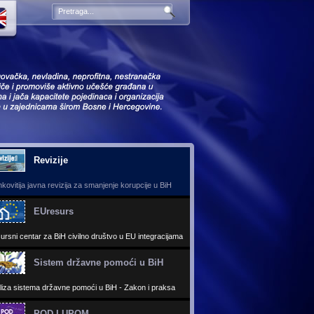
Revizije
Sistem državne pomoći u Bi
kovitija javna revizija za smanjenje korupcije u BiH
EUresurs
ursni centar za BiH civilno društvo u EU integracijama
Sistem državne pomoći u BiH
liza sistema državne pomoći u BiH - Zakon i praksa
POD LUPOM