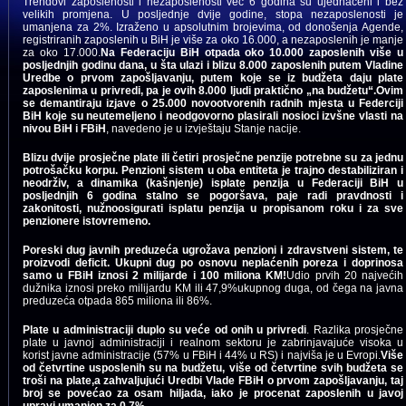
Trendovi zaposlenosti i nezaposlenosti već 6 godina su ujednačeni i bez
velikih promjena. U posljednje dvije godine, stopa nezaposlenosti je
umanjena za 2%. Izraženo u apsolutnim brojevima, od donošenja Agende,
registriranih zaposlenih u BiH je više za oko 16.000, a nezaposlenih je manje
za oko 17.000.
Na Federaciju BiH otpada oko 10.000 zaposlenih više u
posljednjih godinu dana, u šta ulazi i blizu 8.000 zaposlenih putem Vladine
Uredbe o prvom zapošljavanju, putem koje se iz budžeta daju plate
zaposlenima u privredi, pa je ovih 8.000 ljudi praktično „na budžetu“.Ovim
se demantiraju izjave o 25.000 novootvorenih radnih mjesta u Federciji
BiH koje su neutemeljeno i neodgovorno plasirali nosioci izvšne vlasti na
nivou BiH i FBiH
, navedeno je u izvještaju Stanje nacije.
Blizu dvije prosječne plate ili četiri prosječne penzije potrebne su za jednu
potrošačku korpu. Penzioni sistem u oba entiteta je trajno destabiliziran i
neodrživ, a dinamika (kašnjenje) isplate penzija u Federaciji BiH u
posljednjih 6 godina stalno se pogoršava, paje radi pravdnosti i
zakonitosti, nužnoosigurati isplatu penzija u propisanom roku i za sve
penzionere istovremeno.
Poreski dug javnih preduzeća ugrožava penzioni i zdravstveni sistem, te
proizvodi deficit. Ukupni dug po osnovu neplaćenih poreza i doprinosa
samo u FBiH iznosi 2 milijarde i 100 miliona KM!
Udio prvih 20 najvećih
dužnika iznosi preko milijardu KM ili 47,9%ukupnog duga, od čega na javna
preduzeća otpada 865 miliona ili 86%.
Plate u administraciji duplo su veće od onih u privredi
. Razlika prosječne
plate u javnoj administraciji i realnom sektoru je zabrinjavajuće visoka u
korist javne administracije (57% u FBiH i 44% u RS) i najviša je u Evropi.
Više
od četvrtine usposlenih su na budžetu, više od četvrtine svih budžeta se
troši na plate,a zahvaljujući Uredbi Vlade FBiH o prvom zapošljavanju, taj
broj se povećao za osam hiljada, iako je procenat zaposlenih u javoj
upravi umanjen za 0,7%.