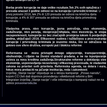
Borba protiv korupcije ne daje velike rezultate.Tek 2% svih optužnica i
presuda unazad 3 godine odnosi se na korupciju i privredni kriminal
. U
prvoj polovini 2016, tek 2% ili 120 presuda se odnosi na krivična djela
korupcije, a 4% ili 307 presuda se odnosi na krivična djela privrednog
kriminala.
Vladavina prava, nivo korupcije, javna potrošnja, siva ekonomija,
zaduživanje, nivo penzija, nivoprosječnihplata, nivo investicija, te stopa
nezaposlenosti, kategorije su bez značajnih promjena tokom 6 posljednjih
godina, uključujući 2016. Efikasnost sudova i tužilaštava u procesuiranju
korupcije i privrednog kriminala je izuzetno niska, što se odražava na
gotovo sve sfere društva, evropski put i blokira reforme
.
Reformama se mora pristupiti mnogo odgovornije, transparentnije,
obuhvatnije, i ciljano na životni standard građana, a ne na ispunjavanje
uslova za nova kreditna zaduženja.Strukturalne reforme u dokidanju sive
ekonomije, uspostavljanju nezavisnog i efikasnog pravosuđa, te vladavine
zakona su prioritet svih prioriteta. Reformska agenda, sa dolara i eura,
fokus mora prebaciti na jačanje institucija, reda i zakonitosti
.
Izvještaj „Stanje nacije“ objavljuje se u sklopu kampanje „Posao narodu“,
kojom CCI želi dati doprinos provođenju i efektivnosti reformi u BiH.
Integralan Izvještaj „Stanje nacije“ i više informacija o kampanji nalazi ne na
adresi
posaonarodu.ba