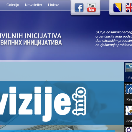
i
Galerija
Newsletter
Linkovi
Učin
Res
Ana