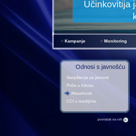
Kampanje
Monitoring
Odnosi s javnošću
Saopštenja za javnost
Priče u fokusu
Aktuelnosti
CCI u medijima
povratak na vrh