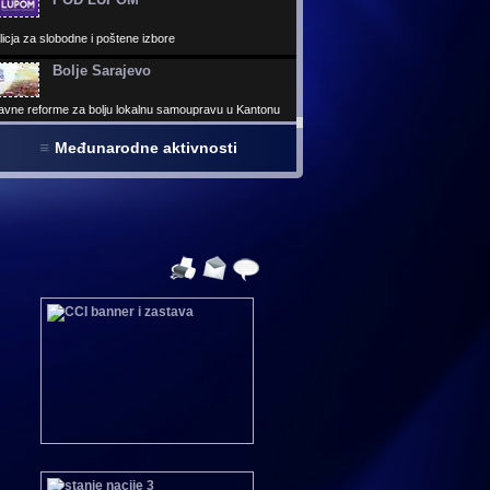
icja za slobodne i poštene izbore
Bolje Sarajevo
avne reforme za bolju lokalnu samoupravu u Kantonu
ajevo
Virtuelni parlament
Međunarodne aktivnosti
 virtuelnih kancelarija izabranih predstavnika - Najveća
elna građevnia u BiH