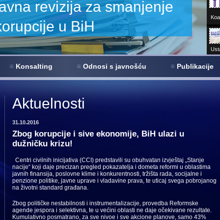
Koal
Ust
Sar
Konsalting
Odnosi s javnošću
Publikacije
680+
virt
Aktuelnosti
31.10.2016
Zbog korupcije i sive ekonomije, BiH ulazi u
dužničku krizu!
Centri civilnih inicijativa (CCI) predstavili su obuhvatan izvještaj „Stanje
nacije“ koji daje precizan pregled pokazatelja i dometa reformi u oblastima
javnih finansija, poslovne klime i konkurentnosti, tržišta rada, socijalne i
penzione politike, javne uprave i vladavine prava, te uticaj svega pobrojanog
na životni standard građana.
Zbog političke nestabilnosti i instrumentalizacije, provedba Reformske
agende jespora i selektivna, te u većini oblasti ne daje očekivane rezultate.
Kumulativno posmatrano, za sve nivoe i sve akcione planove, samo 43%