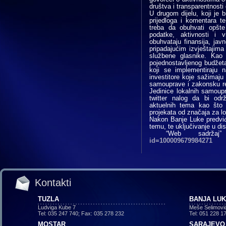
društva i transparentnosti 
U drugom dijelu, koji je 
prijedloga i komentara t
treba da obuhvati opšte
podatke, aktivnosti i 
obuhvataju finansija, javn
pripadajućim izvještajima 
službene glasnike. Kao 
pojednostavljenog budžeta 
koji se implementiraju 
investitore koje sažimaju 
samouprave i zakonsku re
Jedinice lokalnih samoupr
twitter nalog da bi odr
aktuelnih tema kao što 
projekata od značaja za l
Nakon Banje Luke predviđe
temu, te uključivanje u d
“Web sadrža
id=100009679984271
Kontakti
TUZLA
BANJA LU
Ludviga Kube 7
Meše Selimovi
Tel: 035 247 740; Fax: 035 278 232
Tel: 051 228 1
MOSTAR
SARAJEVO