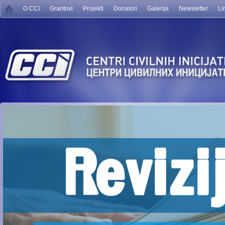
O CCI
Grantovi
Projekti
Donatori
Galerija
Newsletter
Li