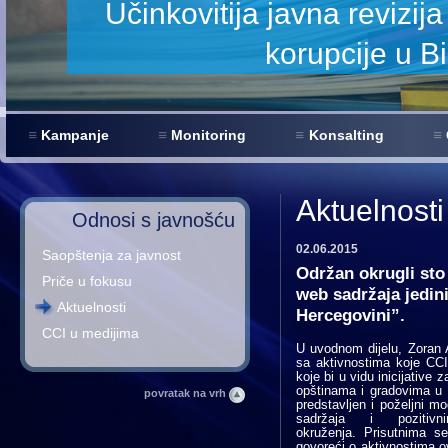
a smanjenje
Kampanje
Monitoring
Konsalting
Aktuelnosti
Odnosi s javnošću
02.06.2015
Saopštenja za javnost
Održan okrugli sto
Priče u fokusu
web sadržaja jedin
Aktuelnosti
Hercegovini”.
CCI u medijima
U uvodnom dijelu, Zoran 
sa aktivnostima koje CCI
koje bi u vidu inicijative
opštinama i gradovima u 
povratak na vrh
predstavljen i poželjni 
sadržaja i pozit
okruženja. Prisutnima s
govoreći o aktivnostima o