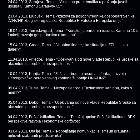
24.04.2013, Sarajevo, Tema - "Aktualna problematika u pružanju javnih
usluga u Kantonu Sarajevo-KS"’
23.04.2013, Ljubuški, Tema -“Izazovi za poljoprivrednike/gospodarstvenike
ŽZH/ZHK zbog skorog ulaska Republike Hrvatske u Europsku uniju”
19.04.2013, Tomislavgrad, Tema - ''Korištenje prirodnih resursa Kantona 10 u
funkciji razvoja gospodarstva u kantonu"
15.04.2013, Grude, Tema - "Aktualna financijska situacija u ŽZH – kako
dalje!?“.
11.04.2013, Prijedor, Tema - ''Očekivanja od nove Vlade Republike Srpske sa
akcentom na problem nezaposlenosti''.
10.04.2013, Konjic, Tema - "Zaštita prirodnih resursa u funkciji razvoja
Hercegovačko-neretvanskog kantona/županije HNK/HNŽ"
09.04.2013, Tuzla, Tema - "Nezaposlenost u Tuzlanskom kantonu, kako s
njom!?"
05.04.2013, Doboj, Tema - "Očekivanja od nove Vlade Republike Srpske sa
akcentom na problem nezaposlenosti''
04.04.2013, Foča/Ustikolina, Tema - "Položaj općine Foča/Ustikolina u BPK –
perspektive razvoja i ekonomske održivosti’’
03.04.2013, Orašje, Tema - "Poboljšanje komunikacije između građana i
njihovih izabranih predstavnika"