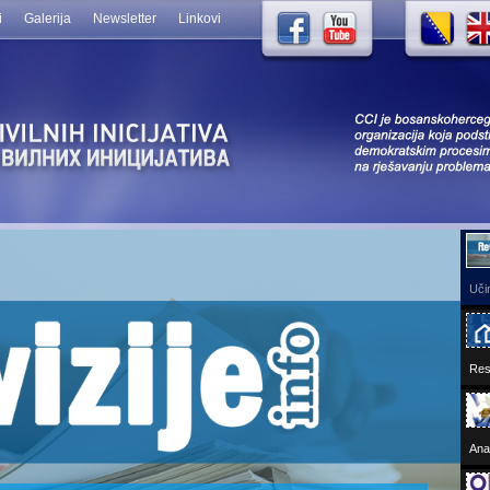
i
Galerija
Newsletter
Linkovi
Učin
Res
Ana