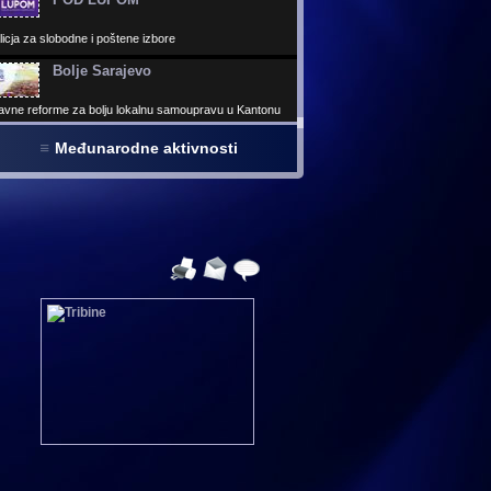
icja za slobodne i poštene izbore
Bolje Sarajevo
avne reforme za bolju lokalnu samoupravu u Kantonu
ajevo
Virtuelni parlament
Međunarodne aktivnosti
 virtuelnih kancelarija izabranih predstavnika - Najveća
elna građevnia u BiH