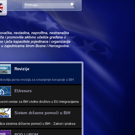
Revizije
kovitija javna revizija za smanjenje korupcije u BiH
Sistem državne pomoći u Bi
EUresurs
ursni centar za BiH civilno društvo u EU integracijama
Sistem državne pomoći u BiH
liza sistema državne pomoći u BiH - Zakon i praksa
POD LUPOM