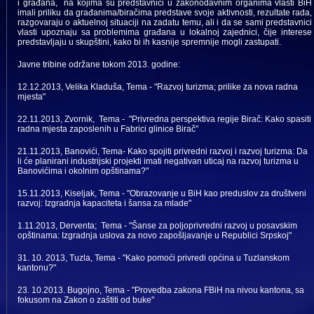
i građana, na kojima su predstavnici u zakonodavnim organima vlasti BiH
imali priliku da građanima/biračima predstave svoje aktivnosti, rezultate rada,
razgovaraju o aktuelnoj situaciji na zadatu temu, ali i da se sami predstavnici
vlasti upoznaju sa problemima građana u lokalnoj zajednici, čije interese
predstavljaju u skupštini, kako bi ih kasnije spremnije mogli zastupati.
Javne tribine održane tokom 2013. godine:
12.12.2013, Velika Kladuša, Tema - "Razvoj turizma; prilike za nova radna
mjesta"
22.11.2013, Zvornik, Tema - "Privredna perspektiva regije Birač: Kako spasiti
radna mjesta zaposlenih u Fabrici glinice Birač"
21.11.2013, Banovići, Tema- Kako spojiti privredni razvoj i razvoj turizma: Da
li će planirani industrijski projekti imati negativan uticaj na razvoj turizma u
Banovićima i okolnim opštinama?"
15.11.2013, Kiseljak, Tema - "Obrazovanje u BiH kao preduslov za društveni
razvoj: Izgradnja kapaciteta i šansa za mlade"
1.11.2013, Derventa; Tema - "Šanse za poljoprivredni razvoj u posavskim
opštinama: Izgradnja uslova za novo zapošljavanje u Republici Srpskoj"
31. 10. 2013, Tuzla, Tema - "Kako pomoći privredi općina u Tuzlanskom
kantonu?"
23. 10.2013. Bugojno, Tema - "Provedba zakona FBiH na nivou kantona, sa
fokusom na Zakon o zaštiti od buke"