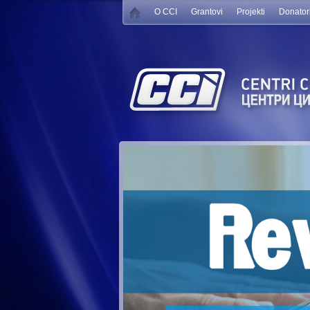
O CCI
Grantovi
Projekti
Donator