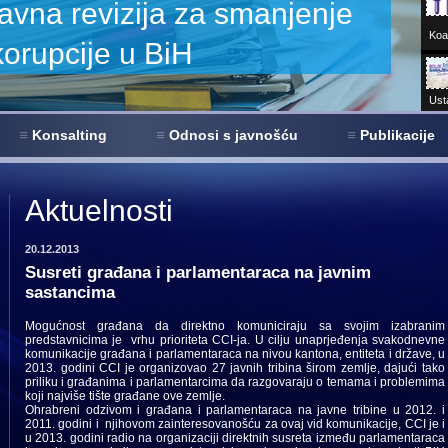
Koal
Ust
Sar
Konsalting
Odnosi s javnošću
Publikacije
680+
virt
Aktuelnosti
20.12.2013
Susreti građana i parlamentaraca na javnim
sastancima
Mogućnost građana da direktno komuniciraju sa svojim izabranim
predstavnicima je vrhu prioriteta CCI-ja. U cilju unaprjeđenja svakodnevne
komunikacije građana i parlamentaraca na nivou kantona, entiteta i države, u
2013. godini CCI je organizovao 27 javnih tribina širom zemlje, dajući tako
priliku i građanima i parlamentarcima da razgovaraju o temama i problemima
koji najviše tište građane ove zemlje.
Ohrabreni odzivom i građana i parlamentaraca na javne tribine u 2012. i
2011. godini i njihovom zainteresovanošću za ovaj vid komunikacije, CCI je i
u 2013. godini radio na organizaciji direktnih susreta između parlamentaraca