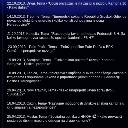
22.10.2013, Drvar, Tema - "Uticaj privatizacije na zastoj u razvoju Kantona 10
- Kako dalje?"
14.10.2013, Trebinje, Tema - "Energetski sektor u Republici Srpskoj: Gdje ide
novac od električne energije i koliko koristi od toga ima istočna
Hercegovina?"
11.10.2013,
Kalesija,
Tema -"Raspodjela javnih prihoda u Federaciji BiH: Sa
koliko javnog novca raspolažu općine i kantoni u FBiH?"
23.09,2013 , Pale-Prača, Tema - "Položaj općine Pale-Prača u BPK -
Goražde i perspektive razvoja"
19.09.2013, Sarajevo
,
Tema - "Turizam kao pokretač razvoja Kantona
Sarajevo - Prilike i prepreke"
18.09.2013, Zenica, Tema -"I
nicijativa Skupštine ZDK za donošenje Zakona o
izmjenama i dopunama Zakona o pripadnosti javnih prihoda u Federaciji
Bosne i Hercegovine"
29.04.2013, Novi Travnik, Tema - ''Kako unaprijediti javno zdravstvo u
SBK/SBŽ?"
16.04.2013, Cazin, Tema- ''Razvojne mogućnosti Unsko-sanskog kantona u
cilju smanjenja nezaposlenosti''
25.04.2013, Mostar, Tema -“Socijalna politika u HNK/HNŽ – kako prevazići
postojeću diskriminaciju u odnosu na druge kantone?”