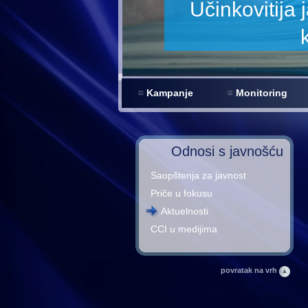
Kampanje
Monitoring
Odnosi s javnošću
Saopštenja za javnost
Priče u fokusu
Aktuelnosti
CCI u medijima
povratak na vrh