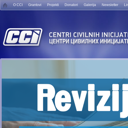
O CCI
Grantovi
Projekti
Donatori
Galerija
Newsletter
Li