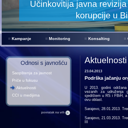
anjenje
Kampanje
Monitoring
Konsalting
Aktuelnosti
Odnosi s javnošću
23.04.2013
Saopštenja za javnost
Podrška jačanju or
Priče u fokusu
Aktuelnosti
U 2013. godini održana
vezanih za udruženja g
CCI u medijima
sjedištem u RS i FBiH, a z
ovu oblast.
Sarajevo, 28.01.2013. Tre
povratak na vrh
Sarajevo, 21.03.2013. Tre
III