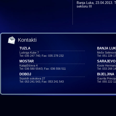
Banja Luka, 23.04.2013. T
sektoru III
Kontakti
TUZLA
BANJA LU
Ludviga Kube 7
Meše Selimovi
Tel: 035 247 740; Fax: 035 278 232
Tel: 051 228 1
MOSTAR
SARAJEVO
Kalajdžićeva 4
Koste Hermana
Tel: 036 580 554/3; Fax: 036 556 511
Tel: 033 268 1
DOBOJ
BIJELJINA
Srpskih sokolova 27
Gavrila Princi
Tel: 053 241 543; Fax: 053 241 543
Tel: 055 222 1