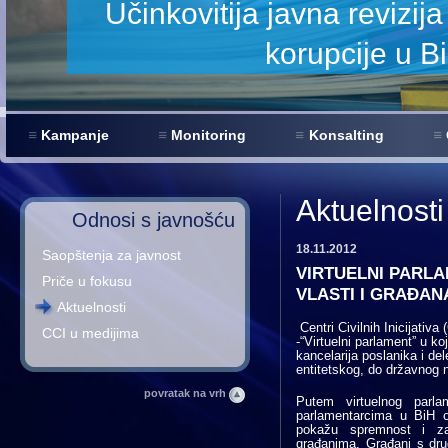
revizija za smanjenje
ije u BiH
Kampanje
Monitoring
Konsalting
Aktuelnosti
Odnosi s javnošću
18.11.2012
Saopštenja za javnost
VIRTUELNI PARL
Priče u fokusu
VLASTI I GRAĐAN
Aktuelnosti
Centri Civilnih Inicijativa
CCI u medijima
-“Virtuelni parlament” u ko
kancelarija poslanika i de
entitetskog, do državnog 
povratak na vrh
Putem virtuelnog parla
parlamentarcima u BiH o
pokažu spremnost i zai
građanima. Građani s dru