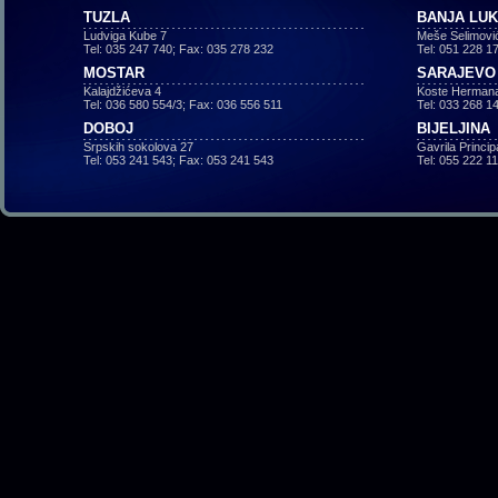
TUZLA
BANJA LU
Ludviga Kube 7
Meše Selimovi
Tel: 035 247 740; Fax: 035 278 232
Tel: 051 228 1
MOSTAR
SARAJEVO
Kalajdžićeva 4
Koste Hermana
Tel: 036 580 554/3; Fax: 036 556 511
Tel: 033 268 1
DOBOJ
BIJELJINA
Srpskih sokolova 27
Gavrila Princi
Tel: 053 241 543; Fax: 053 241 543
Tel: 055 222 1