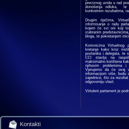
preciznog uvida u rad pos
donošenja odluka, te d
konkretnim rezultatima, r
Drugim riječima, Virtu
informisanje o radu par
kojem će svi oni koji to
izabranim predstavnicima,
bloga, te pokretanjem inici
Korisnicima Virtuelnog
kretanje kako kroz insti
poslanika i delegata, te
CCI stavlja na raspol
maksimalno korištena kako 
njihovim problemima i 
Vjerujemo da će ovaj v
informacijom više, budu ak
zajednice, što za rezultat
odgovorniju vlast.
Virtuleni parlament je po
Kontakti