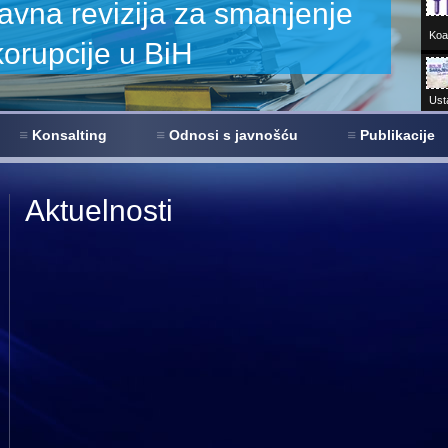
zija za smanjenje
Koal
u BiH
Ust
Sar
Konsalting
Odnosi s javnošću
Publikacije
680+
virt
Aktuelnosti