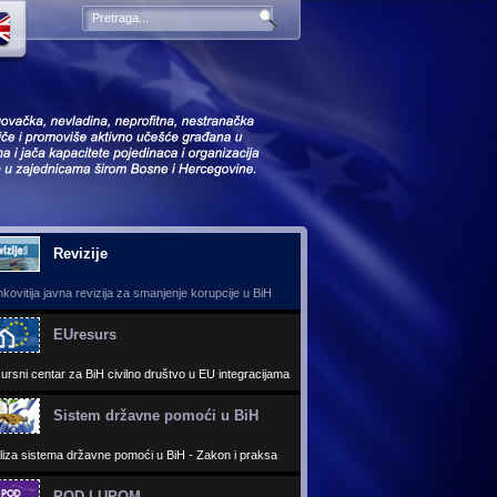
Revizije
kovitija javna revizija za smanjenje korupcije u BiH
EUresurs
ursni centar za BiH civilno društvo u EU integracijama
Sistem državne pomoći u BiH
liza sistema državne pomoći u BiH - Zakon i praksa
POD LUPOM