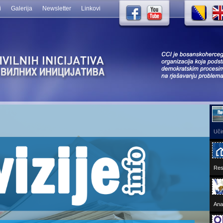
i
Galerija
Newsletter
Linkovi
Učin
Res
Ana