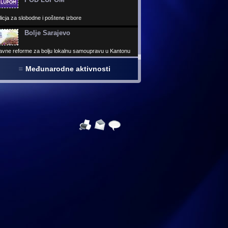
icja za slobodne i poštene izbore
Bolje Sarajevo
avne reforme za bolju lokalnu samoupravu u Kantonu
ajevo
Međunarodne aktivnosti
Virtuelni parlament
 virtuelnih kancelarija izabranih predstavnika - Najveća
elna građevnia u BiH