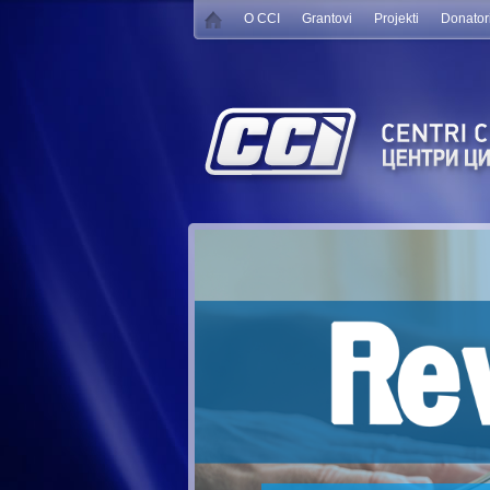
O CCI
Grantovi
Projekti
Donator