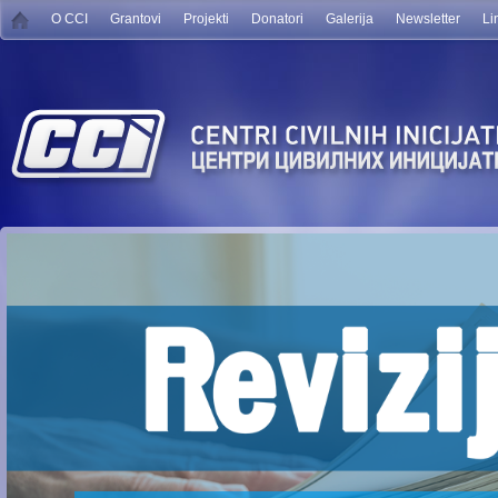
O CCI
Grantovi
Projekti
Donatori
Galerija
Newsletter
Li