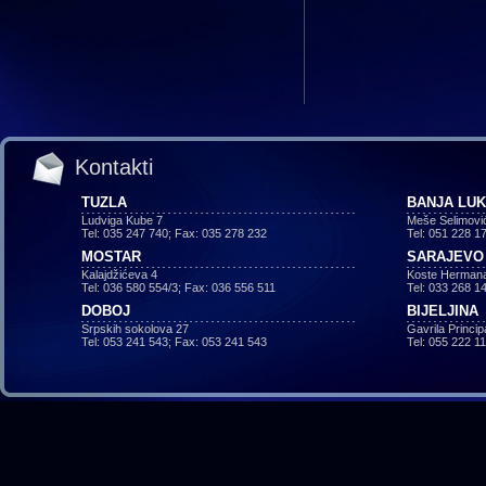
Kontakti
TUZLA
BANJA LU
Ludviga Kube 7
Meše Selimovi
Tel: 035 247 740; Fax: 035 278 232
Tel: 051 228 1
MOSTAR
SARAJEVO
Kalajdžićeva 4
Koste Hermana
Tel: 036 580 554/3; Fax: 036 556 511
Tel: 033 268 1
DOBOJ
BIJELJINA
Srpskih sokolova 27
Gavrila Princi
Tel: 053 241 543; Fax: 053 241 543
Tel: 055 222 1