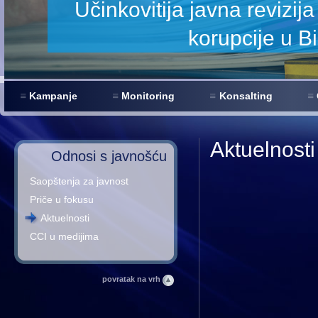
zija za smanjenje
 BiH
Kampanje
Monitoring
Konsalting
Aktuelnosti
Odnosi s javnošću
Saopštenja za javnost
Priče u fokusu
Aktuelnosti
CCI u medijima
povratak na vrh