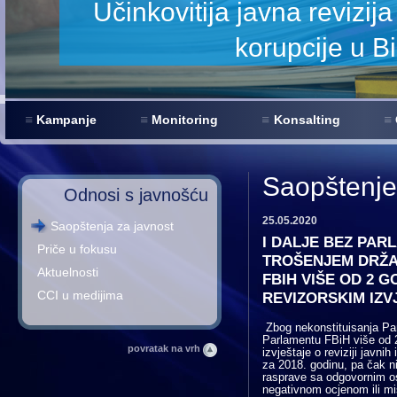
nje
Kampanje
Monitoring
Konsalting
Saopštenje
Odnosi s javnošću
25.05.2020
Saopštenja za javnost
I DALJE BEZ PA
Priče u fokusu
TROŠENJEM DRŽA
Aktuelnosti
FBIH VIŠE OD 2 
CCI u medijima
REVIZORSKIM IZV
Zbog nekonstituisanja Parl
Parlamentu FBiH više od 
povratak na vrh
izvještaje o reviziji javnih
za 2018. godinu, pa čak ni
rasprave sa odgovornim oso
negativnom ocjenom ili mi