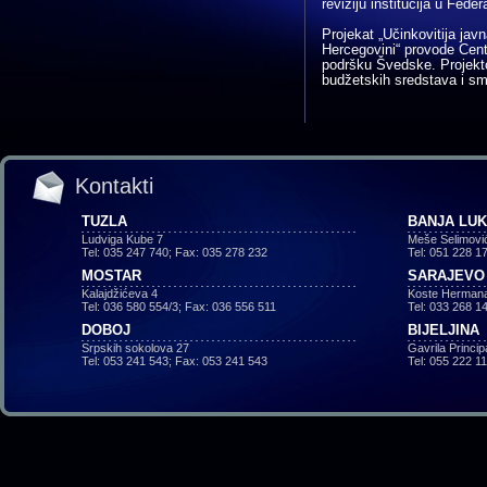
reviziju institucija u Feder
Projekat „Učinkovitija jav
Hercegovini“ provode Centri
podršku Švedske. Projekto
budžetskih sredstava i sm
Kontakti
TUZLA
BANJA LU
Ludviga Kube 7
Meše Selimovi
Tel: 035 247 740; Fax: 035 278 232
Tel: 051 228 1
MOSTAR
SARAJEVO
Kalajdžićeva 4
Koste Hermana
Tel: 036 580 554/3; Fax: 036 556 511
Tel: 033 268 1
DOBOJ
BIJELJINA
Srpskih sokolova 27
Gavrila Princi
Tel: 053 241 543; Fax: 053 241 543
Tel: 055 222 1