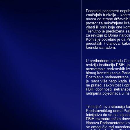
Federalni parlament neprih
značajnih funkcija – kontr
novca od strane državnih i
prostor za nekažnjeno krše
vlasti ili onih koje one kon
Trenutno je predložena s
za reviziju iz Doma narod
Komisije potrebno je da P
preostalih 7 članova, kako
krenula sa radom.
U prethodnom periodu Centri
reviziju institucija FBiH, 
razmatranje revizorskih i
hitnog konstituisanja Parl
Postojanje parlamentrane k
je sada više nego ikada. N
ne prateći zakonitost i op
FBiH doprinosti netransp
radnjama pojedinaca u ins
Tretirajući ovu situaciju k
Predstavničkog doma Parl
Inicijativu da se na slije
FBiH razmatra tačka dnevn
članova Parlamentarne kom
se omogućio rad navedene 