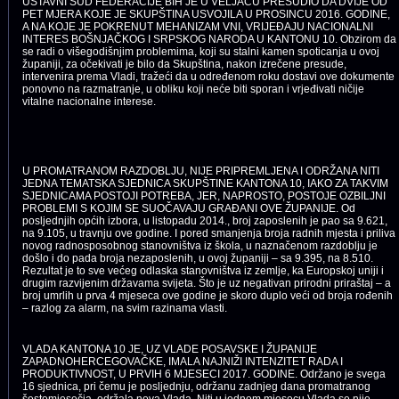
USTAVNI SUD FEDERACIJE BIH JE U VELJAČU PRESUDIO DA DVIJE OD
PET MJERA KOJE JE SKUPŠTINA USVOJILA U PROSINCU 2016. GODINE,
A NA KOJE JE POKRENUT MEHANIZAM VNI, VRIJEĐAJU NACIONALNI
INTERES BOŠNJAČKOG I SRPSKOG NARODA U KANTONU 10. Obzirom da
se radi o višegodišnjim problemima, koji su stalni kamen spoticanja u ovoj
županiji, za očekivati je bilo da Skupština, nakon izrečene presude,
intervenira prema Vladi, tražeći da u određenom roku dostavi ove dokumente
ponovno na razmatranje, u obliku koji neće biti sporan i vrjeđivati ničije
vitalne nacionalne interese.
U PROMATRANOM RAZDOBLJU, NIJE PRIPREMLJENA I ODRŽANA NITI
JEDNA TEMATSKA SJEDNICA SKUPŠTINE KANTONA 10, IAKO ZA TAKVIM
SJEDNICAMA POSTOJI POTREBA, JER, NAPROSTO, POSTOJE OZBILJNI
PROBLEMI S KOJIM SE SUOČAVAJU GRAĐANI OVE ŽUPANIJE. Od
posljednjih općih izbora, u listopadu 2014., broj zaposlenih je pao sa 9.621,
na 9.105, u travnju ove godine. I pored smanjenja broja radnih mjesta i priliva
novog radnosposobnog stanovništva iz škola, u naznačenom razdoblju je
došlo i do pada broja nezaposlenih, u ovoj županiji – sa 9.395, na 8.510.
Rezultat je to sve većeg odlaska stanovništva iz zemlje, ka Europskoj uniji i
drugim razvijenim državama svijeta. Što je uz negativan prirodni priraštaj – a
broj umrlih u prva 4 mjeseca ove godine je skoro duplo veći od broja rođenih
– razlog za alarm, na svim razinama vlasti.
VLADA KANTONA 10 JE, UZ VLADE POSAVSKE I ŽUPANIJE
ZAPADNOHERCEGOVAČKE, IMALA NAJNIŽI INTENZITET RADA I
PRODUKTIVNOST, U PRVIH 6 MJESECI 2017. GODINE. Održano je svega
16 sjednica, pri čemu je posljednju, održanu zadnjeg dana promatranog
šestomjesečja, održala nova Vlada. Niti u jednom mjesecu Vlada se nije