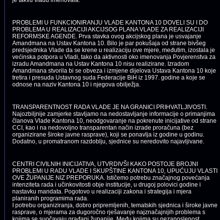
PROBLEMI U FUNKCIONIRANJU VLADE KANTONA 10 DOVELI SU I DO
PROBLEMA U REALIZACIJI AKCIJSOG PLANA VLADE ZA REALIZACIJI
REFORMSKE AGENDE. Prva stavka ovog akcijskog plana je usvajanje
Amandmana na Ustav Kantona 10. Bilo je par pokušaja od strane bivšeg
predsjednika Vlade da se krene u realizaciju ove mjere, međutim, izostala je
većinska potpora u Vladi, tako da aktivnosti oko imenovanja Povjerenstva za
izradu Amandmana na Ustav Kantona 10 nisu realizirane. Izradom
Amandmana stvorila bi se obveza i izmjene dijelova Ustava Kantona 10 koje
tretira i presuda Ustavnog suda Federacije BiH iz 1997. godine a koje se
odnose na naziv Kantona 10 i njegova obilježja.
TRANSPARENTNOST RADA VLADE JE NA GRANICI PRIHVATLJIVOSTI.
Najozbiljnije zamjerke stavljamo na nedostavljanje informacije o primanjima
članova Vlade Kantona 10, neodgovaranje na pokrenute inicijative od strane
CCI, kao i na nedovoljno transparentan način izrade proračuna (bez
organizirane široke javne rasprave), koji se ponavlja iz godine u godinu.
Dodatno, u promatranom razdoblju, sjednice su neredovito najavljivane.
CENTRI CIVILNIH INICIJATIVA, UTVRDIVŠI KAKO POSTOJE BROJNI
PROBLEMI U RADU VLADE I SKUPŠTINE KANTONA 10, UPUĆUJU VLASTI
OVE ŽUPANIJE NIZ PREPORUKA. Ističemo potrebu značajnog povećanja
intenziteta rada i učinkovitosti obje institucije, u drugoj polovici godine i
nastavku mandata. Pogotovo u realizaciji zakona i strategija i mjera
planiranih programima rada.
I potrebu organiziranja, dobro pripremljenih, tematskih sjednica i široke javne
rasprave, o mjerama za dugoročno rješavanje najznačajnijih problema s
kojima se suočavaju građani županije. Među kojima su nezaposlenost,