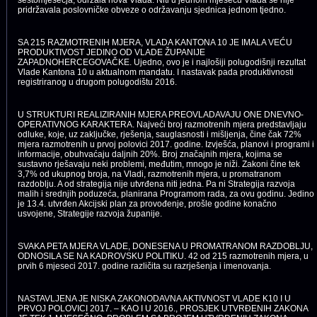
pridržavala poslovničke obveze o održavanju sjednica jednom tjedno.
SA 215 RAZMOTRENIH MJERA, VLADA KANTONA 10 JE IMALA VEĆU
PRODUKTIVOST JEDINO OD VLADE ŽUPANIJE
ZAPADNOHERCEGOVAČKE. Ujedno, ovo je i najlošiji polugodišnji rezultat
Vlade Kantona 10 u aktualnom mandatu. I nastavak pada produktivnosti
registriranog u drugom polugodištu 2016.
U STRUKTURI REALIZIRANIH MJERA PREOVLADAVAJU ONE DNEVNO-
OPERATIVNOG KARAKTERA. Najveći broj razmotrenih mjera predstavljaju
odluke, koje, uz zaključke, rješenja, sauglasnosti i mišljenja, čine čak 72%
mjera razmotrenih u prvoj polovici 2017. godine. Izvješća, planovi i programi i
informacije, obuhvaćaju daljnih 20%. Broj značajnih mjera, kojima se
sustavno rješavaju neki problemi, međutim, mnogo je niži. Zakoni čine tek
3,7% od ukupnog broja, na Vladi, razmotrenih mjera, u promatranom
razdoblju. A od strategija nije utvrđena niti jedna. Pa ni Strategija razvoja
malih i srednjih poduzeća, planirana Programom rada, za ovu godinu. Jedino
je 13.4. utvrđen Akcijski plan za provođenje, prošle godine konačno
usvojene, Strategije razvoja županije.
SVAKA PETA MJERA VLADE, DONESENA U PROMATRANOM RAZDOBLJU,
ODNOSILA SE NA KADROVSKU POLITIKU. 42 od 215 razmotrenih mjera, u
prvih 6 mjeseci 2017. godine različita su razrješenja i imenovanja.
NASTAVLJENA JE NISKA ZAKONODAVNA AKTIVNOST VLADE K10 I U
PRVOJ POLOVICI 2017. – KAO I U 2016., PROSJEK UTVRĐENIH ZAKONA