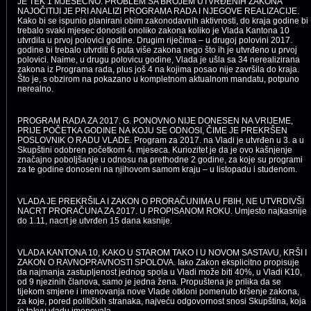
JE TEK 1 MJESEČNO. PROBLEM SA BROJEM UTVRĐENIH ZAKONA
NAJOČITIJI JE PRI ANALIZI PROGRAMA RADA I NJEGOVE REALIZACIJE.
Kako bi se ispunio planirani obim zakonodavnih aktivnosti, do kraja godine bi
trebalo svaki mjesec donositi onoliko zakona koliko je Vlada Kantona 10
utvrdila u prvoj polovici godine. Drugim riječima – u drugoj polovini 2017.
godine bi trebalo utvrditi 6 puta više zakona nego što ih je utvrđeno u prvoj
polovici. Naime, u drugu polovicu godine, Vlada je ušla sa 34 nerealizirana
zakona iz Programa rada, plus još 4 na kojima posao nije završila do kraja.
Što je, s obzirom na pokazano u kompletnom aktualnom mandatu, potpuno
nerealno.
PROGRAM RADA ZA 2017. G. PONOVNO NIJE DONESEN NA VRIJEME,
PRIJE POČETKA GODINE NA KOJU SE ODNOSI, ČIME JE PREKRŠEN
POSLOVNIK O RADU VLADE. Program za 2017. na Vladi je utvrđen u 3. a u
Skupštini odobren početkom 4. mjeseca. Kuriozitet je da je ovo kašnjenje
značajno poboljšanje u odnosu na prethodne 2 godine, za koje su programi
za te godine donoseni na njihovom samom kraju – u listopadu i studenom.
VLADA JE PREKRŠILA I ZAKON O PRORAČUNIMA U FBIH, NE UTVRDIVŠI
NACRT PRORAČUNA ZA 2017. U PROPISANOM ROKU. Umjesto najkasnije
do 1.11, nacrt je utvrđen 15 dana kasnije.
VLADA KANTONA 10, KAKO U STAROM TAKO I U NOVOM SASTAVU, KRŠI I
ZAKON O RAVNOPRAVNOSTI SPOLOVA. Iako Zakon eksplicitno propisuje
da najmanja zastupljenost jednog spola u Vladi može biti 40%, u Vladi K10,
od 9 njezinih članova, samo je jedna žena. Propuštena je prilika da se
tijekom smjene i imenovanja nove Vlade otkloni pomenuto kršenje zakona,
za koje, pored političkih stranaka, najveću odgovornost snosi Skupština, koja
je takvu vladu imenovala.