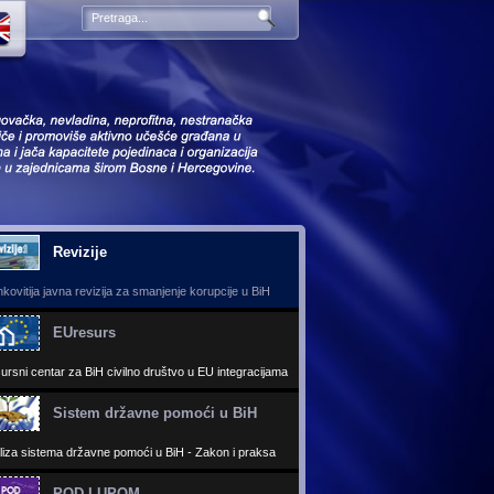
EUresurs
Sistem državne pomoći u Bi
ursni centar za BiH civilno društvo u EU integracijama
Sistem državne pomoći u BiH
liza sistema državne pomoći u BiH - Zakon i praksa
POD LUPOM
icja za slobodne i poštene izbore
Bolje Sarajevo