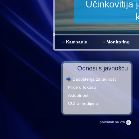
Kampanje
Monitoring
Odnosi s javnošću
Saopštenja za javnost
Priče u fokusu
Aktuelnosti
CCI u medijima
povratak na vrh