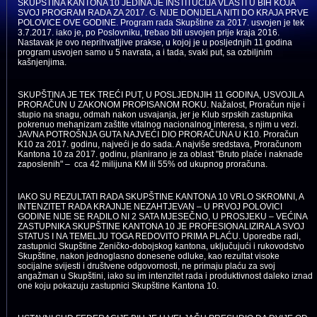
SKUPŠTINA KANTONA 10 JEDINA JE INSTITUCIJA VLASTI U BIH KOJA
SVOJ PROGRAM RADA ZA 2017. G. NIJE DONIJELA NITI DO KRAJA PRVE
POLOVICE OVE GODINE. Program rada Skupštine za 2017. usvojen je tek
3.7.2017. iako je, po Poslovniku, trebao biti usvojen prije kraja 2016.
Nastavak je ovo neprihvatljive prakse, u kojoj je u posljednjih 11 godina
program usvojen samo u 5 navrata, a i tada, svaki put, sa ozbiljnim
kašnjenjima.
SKUPŠTINA JE TEK TREĆI PUT, U POSLJEDNJIH 11 GODINA, USVOJILA
PRORAČUN U ZAKONOM PROPISANOM ROKU. Nažalost, Proračun nije i
stupio na snagu, odmah nakon usvajanja, jer je Klub srpskih zastupnika
pokrenuo mehanizam zaštite vitalnog nacionalnog interesa, s njim u vezi.
JAVNA POTROŠNJA GUTA NAJVEĆI DIO PRORAČUNA U K10. Proračun
K10 za 2017. godinu, najveći je do sada. A najviše sredstava, Proračunom
Kantona 10 za 2017. godinu, planirano je za oblast "Bruto plaće i naknade
zaposlenih" – cca 42 milijuna KM ili 55% od ukupnog proračuna.
IAKO SU REZULTATI RADA SKUPŠTINE KANTONA 10 VRLO SKROMNI, A
INTENZITET RADA KRAJNJE NEZAHTJEVAN – U PRVOJ POLOVICI
GODINE NIJE SE RADILO NI 2 SATA MJESEČNO, U PROSJEKU – VEĆINA
ZASTUPNIKA SKUPŠTINE KANTONA 10 JE PROFESIONALIZIRALA SVOJ
STATUS I NA TEMELJU TOGA REDOVITO PRIMA PLAĆU. Uporedbe radi,
zastupnici Skupštine Zeničko-dobojskog kantona, uključujući i rukovodstvo
Skupštine, nakon jednoglasno donesene odluke, kao rezultat visoke
socijalne svijesti i društvene odgovornosti, ne primaju plaću za svoj
angažman u Skupštini, iako su im intenzitet rada i produktivnost daleko iznad
one koju pokazuju zastupnici Skupštine Kantona 10.