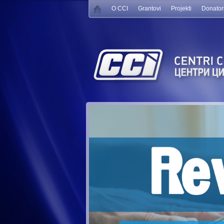
O CCI
Grantovi
Projekti
Donator