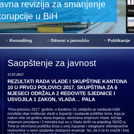
Ust
Sar
680+
virt
Konsalting
Odnosi s javnošću
Publikacije
Učin
Saopštenje za javnost
17.07.2017
REZULTATI RADA VLADE I SKUPŠTINE KANTONA
10 U PRVOJ POLOVICI 2017. SKUPŠTINA ZA 6
MJESECI ODRŽALA 2 REDOVITE SJEDNICE I
USVOJILA 1 ZAKON, VLADA… PALA
Prvu polovicu 2017. godine, u Kantonu 10, obilježio je nastavak loših
rezultata obje institucije vlasti u županiji i nastavak političke krize, koja je,
nakon više od godinu dana trajanja, okončana smjenom Vlade, točnije
smjenom premijera i 3 ministra koji su u Vladu došli na prijedlog SNSD-a.
Time je okončana politička kriza u ovoj županije i odagnane višemjesečne
nedoumice u svezi opstanka vladajuće koalicije. No, da li će to značiti i kraj