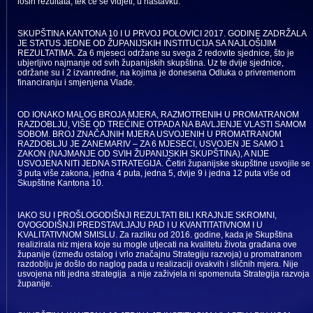
loših rezultata, tek će se vidjeti, u nastavku.
SKUPŠTINA KANTONA 10 I U PRVOJ POLOVICI 2017. GODINE ZADRŽALA
JE STATUS JEDNE OD ŽUPANIJSKIH INSTITUCIJA SA NAJLOŠIJIM
REZULTATIMA. Za 6 mjeseci održane su svega 2 redovite sjednice, što je
ubjerljivo najmanje od svih županijskih skupština. Uz te dvije sjednice,
održane su i 2 izvanredne, na kojima je donesena Odluka o privremenom
financiranju i smjenjena Vlade.
OD IONAKO MALOG BROJA MJERA, RAZMOTRENIH U PROMATRANOM
RAZDOBLJU, VIŠE OD TREĆINE OTPADA NA BAVLJENJE VLASTI SAMOM
SOBOM. BROJ ZNAČAJNIH MJERA USVOJENIH U PROMATRANOM
RAZDOBLJU JE ZANEMARIV – ZA 6 MJESECI, USVOJEN JE SAMO 1
ZAKON (NAJMANJE OD SVIH ŽUPANIJSKIH SKUPŠTINA), A NIJE
USVOJENA NITI JEDNA STRATEGIJA. Četiri županijske skupštine usvojile se
3 puta više zakona, jedna 4 puta, jedna 5, dvije 9 i jedna 12 puta više od
Skupštine Kantona 10.
IAKO SU I PROŠLOGODIŠNJI REZULTATI BILI KRAJNJE SKROMNI,
OVOGODIŠNJI PREDSTAVLJAJU PAD I U KVANTITATIVNOM I U
KVALITATIVNOM SMISLU. Za razliku od 2016. godine, kada je Skupština
realizirala niz mjera koje su mogle utjecati na kvalitetu života građana ove
županije (između ostalog i vrlo značajnu Strategiju razvoja) u promatranom
razdoblju je došlo do naglog pada u realizaciji ovakvih i sličnih mjera. Nije
usvojena niti jedna strategija a nije zaživjela ni spomenuta Strategija razvoja
županije.