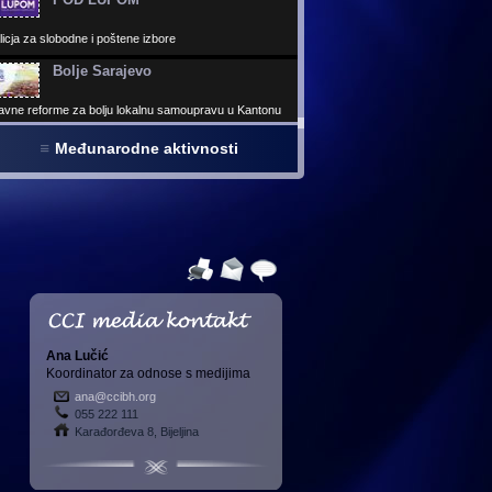
avne reforme za bolju lokalnu samoupravu u Kantonu
ajevo
Virtuelni parlament
 virtuelnih kancelarija izabranih predstavnika - Najveća
elna građevnia u BiH
Međunarodne aktivnosti
Revizije
kovitija javna revizija za smanjenje korupcije u BiH
Ana Lučić
Koordinator za odnose s medijima
ana@ccibh.org
055 222 111
Karađorđeva 8, Bijeljina