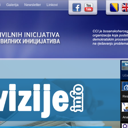
i
Galerija
Newsletter
Linkovi
Res
Ana
Koal