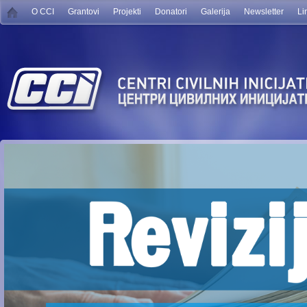
O CCI
Grantovi
Projekti
Donatori
Galerija
Newsletter
Li