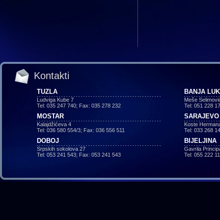
Kontakti
TUZLA
BANJA LU
Ludviga Kube 7
Meše Selimovi
Tel: 035 247 740; Fax: 035 278 232
Tel: 051 228 1
MOSTAR
SARAJEVO
Kalajdžićeva 4
Koste Hermana
Tel: 036 580 554/3; Fax: 036 556 511
Tel: 033 268 1
DOBOJ
BIJELJINA
Srpskih sokolova 27
Gavrila Princi
Tel: 053 241 543; Fax: 053 241 543
Tel: 055 222 1