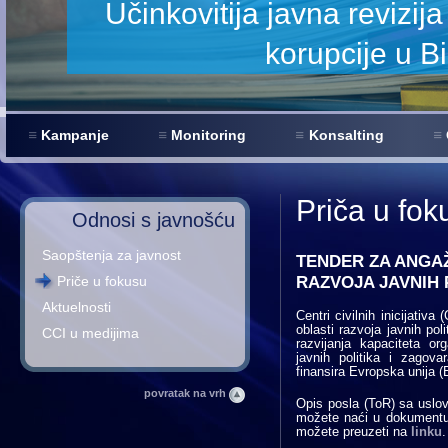
a smanjenje
Kampanje
Monitoring
Konsalting
Priča u fok
Odnosi s javnošću
Saopštenja za javnost
TENDER ZA ANGA
RAZVOJA JAVNIH 
Priče u fokusu
Aktuelnosti
Centri civilnih inicijativ
oblasti razvoja javnih pol
CCI u medijima
razvijanja kapaciteta or
javnih politika i zagov
finansira Evropska unija (
povratak na vrh
Opis posla (ToR) sa uslov
možete naći u dokument
možete preuzeti na
linku
.