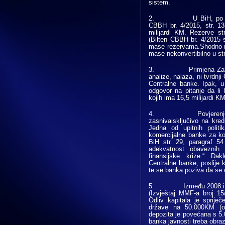
sistem.
2. U BiH, po zvanič
CBBH br. 4/2015, str. 1
milijardi KM. Rezerve st
(Bilten CBBH br. 4/2015 
mase rezervama.Shodno n
mase nekonvertibilno u st
3. Primjena Zakona o 
analize, nalaza, ni tvrdnji
Centralne banke. Ipak, 
odgovor na pitanje da li 
kojih ima 16,5 milijardi K
4. Povjerenje u mon
zasnivaisključivo na kredi
Jedna od upitnih polit
komercijalne banke za k
BiH str. 29, paragraf 54
adekvatnost obaveznih 
finansijske krize.“ Da
Centralne banke, poslije k
te se banka poziva da se o
5. Između 2008.i 2010
(Izvještaj MMF-a broj 15
Odliv kapitala je sprije
države na 50.000KM (o
depozita je povećana s 5
banka javnosti treba obrazl