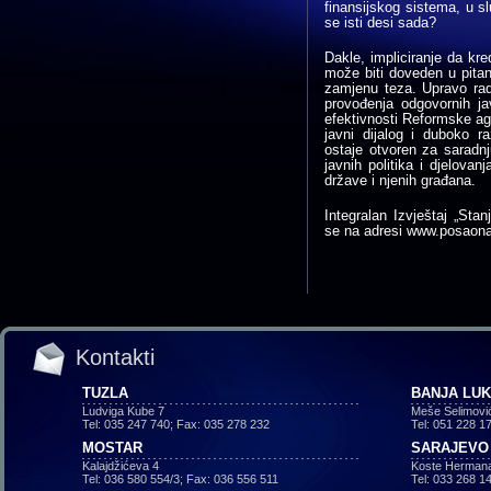
finansijskog sistema, u sl
se isti desi sada?
Dakle, impliciranje da kre
može biti doveden u pitanj
zamjenu teza. Upravo radi
provođenja odgovornih ja
efektivnosti Reformske a
javni dijalog i duboko r
ostaje otvoren za saradnj
javnih politika i djelovanj
države i njenih građana.
Integralan Izvještaj „Stan
se na adresi www.posaona
Kontakti
TUZLA
BANJA LU
Ludviga Kube 7
Meše Selimovi
Tel: 035 247 740; Fax: 035 278 232
Tel: 051 228 1
MOSTAR
SARAJEVO
Kalajdžićeva 4
Koste Hermana
Tel: 036 580 554/3; Fax: 036 556 511
Tel: 033 268 1