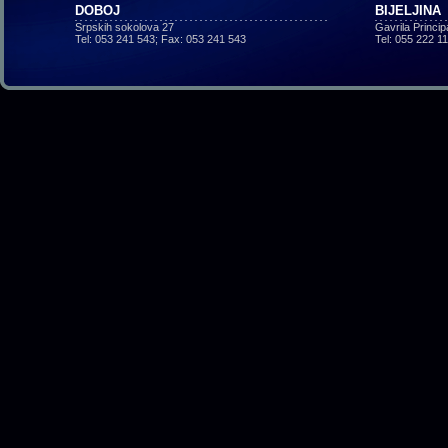
DOBOJ
BIJELJINA
Srpskih sokolova 27
Gavrila Princi
Tel: 053 241 543; Fax: 053 241 543
Tel: 055 222 1