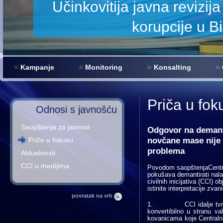
smanjenje
Kampanje
Monitoring
Konsalting
Priča u fok
Odnosi s javnošću
Saopštenja za javnost
Odgovor na demant
novčane mase nije 
Priče u fokusu
problema
Aktuelnosti
CCI u medijima
Povodom saopštenjaCentra
pokušava demantirati nalaz
civilnih inicijativa (CCI) o
istinite interpretacije zva
povratak na vrh
1. CCI idalje tvrdi 
konvertibilno u stranu v
kovanicama koje Centralna