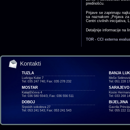
prednošću.
Prijave se zaprimaju najka
sa naznakom „Prijava za 
Centri civilnih inicijativa
Detaljnije informacije na li
TOR - CCI externa evalua
Kontakti
TUZLA
BANJA LU
Ludviga Kube 7
Meše Selimovi
Tel: 035 247 740; Fax: 035 278 232
Tel: 051 228 1
MOSTAR
SARAJEVO
Kalajdžićeva 4
Koste Hermana
Tel: 036 580 554/3; Fax: 036 556 511
Tel: 033 268 1
DOBOJ
BIJELJINA
Srpskih sokolova 27
Gavrila Princi
Tel: 053 241 543; Fax: 053 241 543
Tel: 055 222 1