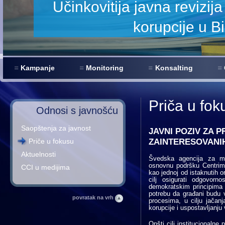
enje
Kampanje
Monitoring
Konsalting
Priča u fok
Odnosi s javnošću
Saopštenja za javnost
JAVNI POZIV ZA 
ZAINTERESOVANI
Priče u fokusu
Aktuelnosti
Švedska agencija za me
osnovnu podršku Centrima 
CCI u medijima
kao jednoj od istaknutih o
cilj osigurati odgovorno
demokratskim principima
potrebu da građani budu 
povratak na vrh
procesima, u cilju jačanj
korupcije i uspostavljanj
Opšti cilj institucionalne