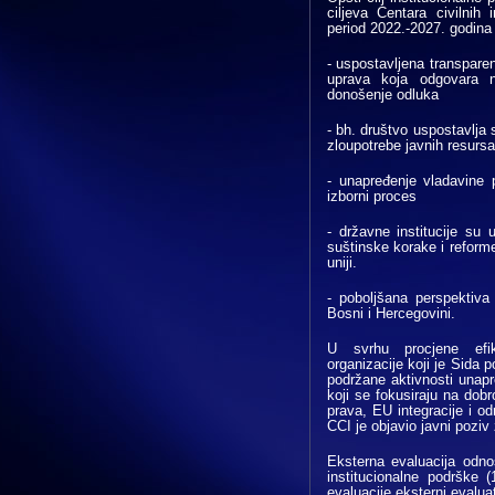
ciljeva Centara civilnih
period 2022.-2027. godina 
- uspostavljena transparen
uprava koja odgovara n
donošenje odluka
- bh. društvo uspostavlja s
zloupotrebe javnih resursa
- unapređenje vladavine 
izborni proces
- državne institucije su
suštinske korake i reform
uniji.
- poboljšana perspektiva
Bosni i Hercegovini.
U svrhu procjene efik
organizacije koji je Sida 
podržane aktivnosti unapr
koji se fokusiraju na dobr
prava, EU integracije i od
CCI je objavio javni pozi
Eksterna evaluacija odnos
institucionalne podrške 
evaluacije eksterni evaluato