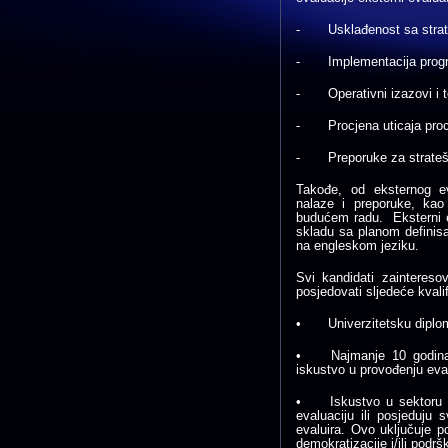
-
Usklađenost sa strat
-
Implementacija progr
-
Operativni izazovi i
-
Procjena uticaja pro
-
Preporuke za strate
Takođe, od eksternog ev
nalaze i preporuke, kao
budućem radu. Eksterni e
skladu sa planom definisan
na engleskom jeziku.
Svi kandidati zaintereso
posjedovati sljedeće kvalif
•
Univerzitetsku diplom
•
Najmanje 10 godina
iskustvo u provođenju eva
•
Iskustvo u sektoru 
evaluaciju ili posjeduju
evaluira. Ovo uključuje
demokratizacije i/ili podr