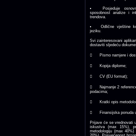
•
Posjeduje osnovn
sposobnost analize i int
trendova.
•
Odlične vještine 
jeziku.
Svi zainteresovani aplikan
dostaviti sljedeću dokume

Pismo namjere i dos

Kopija diplome;

CV (EU format);

Najmanje 2 referenc
podacima;

Kratki opis metodolo

Finansijska ponuda u
Prijave će se vrednovati u
iskustva (max 15%), pr
metodologiju (max 40%) i
20%). Posvećenost brzom