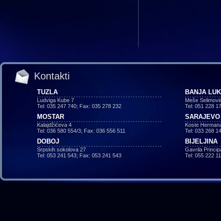
Kontakti
TUZLA
BANJA LU
Ludviga Kube 7
Meše Selimovi
Tel: 035 247 740; Fax: 035 278 232
Tel: 051 228 1
MOSTAR
SARAJEVO
Kalajdžićeva 4
Koste Hermana
Tel: 036 580 554/3; Fax: 036 556 511
Tel: 033 268 1
DOBOJ
BIJELJINA
Srpskih sokolova 27
Gavrila Princi
Tel: 053 241 543; Fax: 053 241 543
Tel: 055 222 1