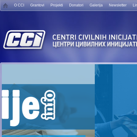
O CCI
Grantovi
Projekti
Donatori
Galerija
Newsletter
Li