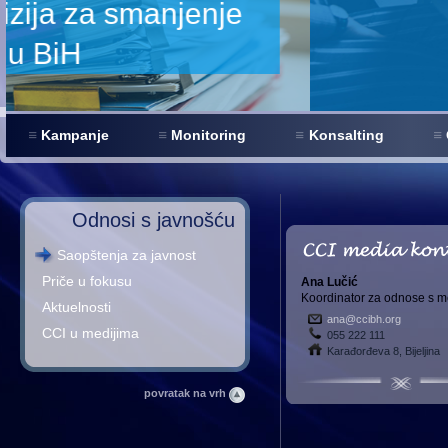
Kampanje
Monitoring
Konsalting
Odnosi s javnošću
Saopštenja za javnost
Priče u fokusu
Ana Lučić
Koordinator za odnose s m
Aktuelnosti
ana@ccibh.org
CCI u medijima
055 222 111
Karađorđeva 8, Bijeljina
povratak na vrh